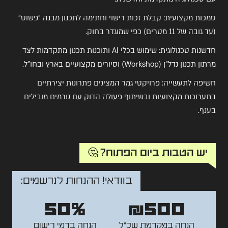
סמכות מקצועית: קבלת זכות רישוי וחתימה לתכנון מבנה "פשוט"
(עד גובה של 11 מטרים) כפי שמוגדר בחוק.
חדשנות טכנולוגית: שימוש בכלי AI ותוכנות תכנון מתקדמות לצד
מרתון תכנון נדל"ן (Workshop) וסיורים מקצועיים בארץ ובחו"ל.
חשיפה לתעשייה: פרויקטי גמר המציגים פתרונות יצירתיים
בתערוכות מקצועיות ובשיתוף פעולה הדוק עם גורמים מובילים
בענף.
יש הטבות ביום הפתוח? 🤔
בוודאי! ההנחות לנרשמים:
50%
₪500
הנחה במקדמת שכ"ל
הנחה בדמי רישום