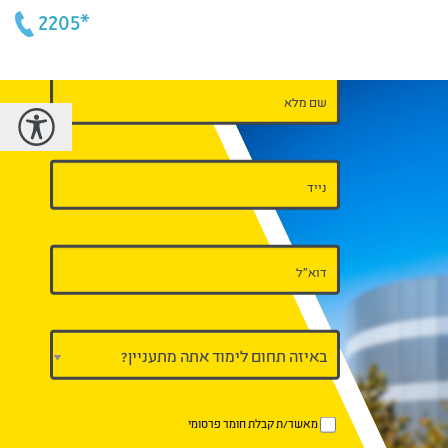
*2205
דף
נחיתה
-
הנדסת
רכב
ערב
אביב
מאשר/ת קבלת חומר פרסומי