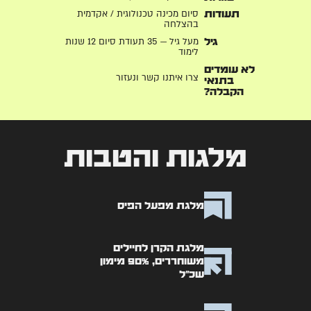
סיום מכינה טכנולוגית / אקדמית
תעודות
בהצלחה
מעל גיל — 35 תעודת סיום 12 שנות
גיל
לימוד
לא עומדים
צרו איתנו קשר ונעזור
בתנאי
הקבלה?
מלגות והטבות
מלגת מפעל הפיס
מלגת הקרן לחיילים
משוחררים, 90% מימון
שכ"ל