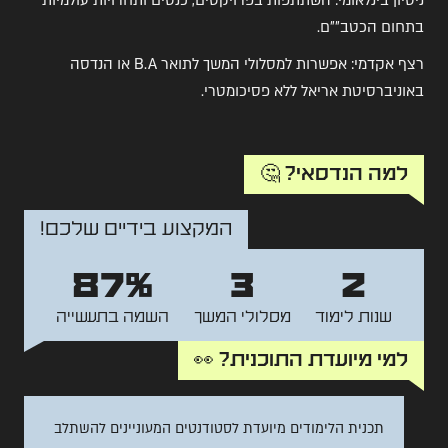
ניסיון בינלאומי: השתתפות בפרויקטים, כנסים ותחרויות עולמיות
בתחום הכטב""ם.
רצף אקדמי: אפשרות למסלולי המשך לתואר B.A או הנדסה
באוניברסיטת אריאל ללא פסיכומטרי.
למה הנדסאי? 🤔
המקצוע בידיים שלכם!
87%
3
2
שנות לימוד
מסלולי המשך
השמה בתעשייה
למי מיועדת התוכנית? 👀
תכנית הלימודים מיועדת לסטודנטים המעוניינים להשתלב