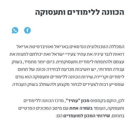
הכוונה ללימודים ותעסוקה
המכללה הטכנולוגית הנדסאים באריאל ואוניברסיטת אריאל
רואות לנגד עיניה את עתיד צעירי ישראל ואת יכולתם למצות את
עצמם ולהתפתח לימודית ותעסוקתית. כיום יותר מתמיד, בשוק
עבודה תחרותי, יש חשיבות מכרעת לבחירה נכונה של תחום
לימודים וקריירה.שירות הכוונה ללימודים ותעסוקה הוא גורם
שמסייע רבות לצעירים לבחור מקצוע ולהשתלב בשוק העבודה.
לכן, הוקם בקמפוס
מכון ”עתיד"
, מרכז הכוונה ללימודים
ותעסוקה, העומד
בשורה אחת
עם מיטב המכונים הפרטיים
בתחום.
שירותי המכון למועמדים
הם: