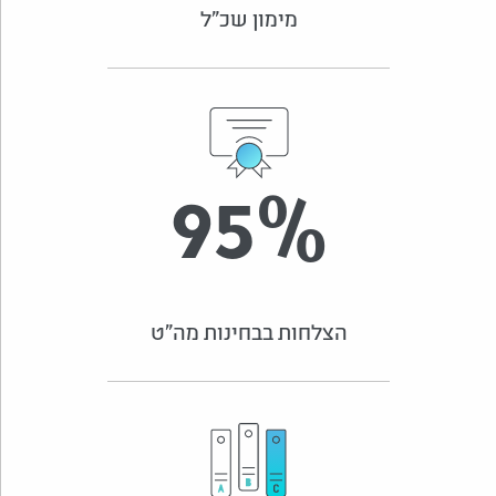
מימון שכ"ל
95
%
הצלחות בבחינות מה"ט