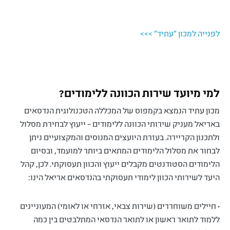
לפנייה למכון "עתיד" >>>
למי מיועד שירות הכוונה ללימודים?
מכון עתיד הנמצא בקמפוס של המכללה הטכנולוגית הנדסאים
באריאל מעניק שירותי הכוונה ללימודים – ייעוץ לבחירת מסלול
ולתכנון הקריירה. בעזרת היועצים המנוסים והמקצועיים ניתן
לבחור את מסלול הלימודים המתאים ביותר למועמד, ובסיום
הלימודים הסטודנטים מקבלים ייעוץ והכוון תעסוקתי. לכן, קהל
היעד לשירותי הכוון לימודי תעסוקתי בהנדסאים אריאל הינו:
• חיילים משוחררים (שירות צבאי, אזרחי או לאומי) המעוניינים
ללמוד לתואר ראשון או לתואר הנדסאי המתלבטים בין כמה