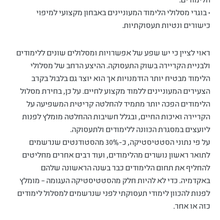
• בוגרי מסלולי הלימוד המעוניינים באבחון מקצועי למיפוי
כישורים ונטיות תעסוקתיות.
ראוי לציין כי יש שפע של אפשרויות ומסלולים שונים ללימודים
ולבניית הקריירה בשוק התעסוקה. ההיצע הרחב של מסלולי
הלימוד מבטיח יותר הזדמנויות אך הוא יוצר גם בלבול בקרב
הצעירים המעוניינים ללמוד מקצוע לחיים. על כן, בחירת מסלול
הלימודים הפכה יותר מתמיד להחלטה קריטית המשפיעה על
הקריירה ואיכות החיים, ובגלל חשיבות ההחלטה מומלץ לפנות
ליועצים במסגרת הכוונה ללימודים ולתעסוקה.
על פי נתוני הסטטיסטיקה, כ-30% מהסטודנטים שנרשמים
לתואר ראשון נושרים מהלימודים, ועוד רבים אחרים מחליטים
להחליף את תחום הלימודים כבר בשנה הראשונה שלהם
באקדמיה. כדי לא להיות חלק מהסטטיסטיקה העגומה – מומלץ
לפנות להכוון לימודי תעסוקתי לפני שנרשמים למסלול לימודים
כזה או אחר.