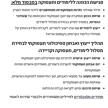
פגישת הכוונה ללימודים ותעסוקה
בסבסוד מלא:
מילוי שאלוני
נטיות תעסוקתיות ממוחשבים
לזיהוי תחומי העניין
שיחת הכוון
ממוקדת עם יועץ תעסוקתי המבוססת על
שאלוני
הנטיות
, במטרה לסייע בבחירת מסלול לימודים
ייעוץ לימודים
עם נציג ייעוץ לימודים, לקבלת המידע הנחוץ על
מסלולי הלימוד הקיימים בקמפוס אריאל
תהליך ייעוץ ואבחון פסיכולוגי תעסוקתי לבחירת
מסלול לימודים, תעסוקה וקריירה:
שיחת ייעוץ אישית
להיכרות עם הפסיכולוג/יועץ תעסוקתי
יום אבחון תעסוקתי
להערכת כישורים, מאפיינים אישיים ונטיות
תעסוקתיות
שיחת משוב
על ממצאי האבחון, תוך התייחסות לחוזקות האישיות,
שאיפות וצרכים תעסוקתיים
שיחת סיכום
וסיוע לקראת קבלת ההחלטה
מחירים מסובסדים
לחיילים משוחררים ולבוגרי שירות לאומי