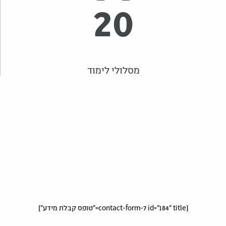
20
מסלולי לימוד
פנו אלינו לקבלת מידע על לימודים
והרשמה
[contact-form-7 id="184" title="טופס קבלת מידע"]