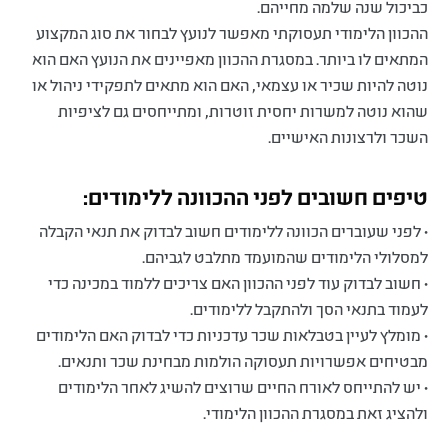
כביכול שנה שלמה מחייהם.
ההכוון הלימודי תעסוקתי מאפשר לנועץ לבחור את סוג המקצוע
המתאים לו ביותר. במסגרת ההכוון מאפיינים את הנועץ האם הוא
נוטה להיות שכיר או עצמאי, האם הוא מתאים לתפקידי ניהול או
שהוא נוטה למשרות יחסית זוטרות, ומתייחסים גם לציפיות
השכר ולרצונות האישיים.
טיפים חשובים לפני ההכוונה ללימודים:
• לפני שעוברים הכוונה ללימודים חשוב לבדוק את תנאי הקבלה
למסלולי הלימודים שהמועמד מתלבט לגביהם.
• חשוב לבדוק עוד לפני ההכוון האם צריכים ללמוד במכינה כדי
לעמוד בתנאי הסך ולהתקבל ללימודים.
• מומלץ לעיין בטבלאות שכר עדכניות כדי לבדוק האם הלימודים
מבטיחים אפשרויות תעסוקה הולמות מבחינת שכר ותנאים.
• יש להתייחס לאורח החיים שרוצים להשיג לאחר הלימודים
ולהציג זאת במסגרת ההכוון הלימודי.