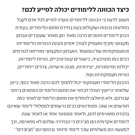
כיצד הכוונה ללימודים יכולה לסייע לכם?
חשוב לדעת כי הכוונה ללימודים נועדה לסייע לכל אדם לקבל
החלטות נכונות ושקולות בעת בחירת תחום הלימודים. בעזרת
הכוון לימודים חוסכים הרבה מאוד זמן מאחר שעוברים אבחון
מקצועי מקיף ומעמיק לצורך אפיון והבנת הנטיות הלימודיות
והתעסוקתיות של המועמד. האבחון המקצועי מתייחס לגורמים
רבים כמו מוטיבציה, כישורים קוגניטיביים, נטיות לימודיות,
יכולות ומיומנויות, יצירתיות, מבנה אישיות, צרכים ייחודיים,
נטיות תעסוקתיות ועוד.
ההכוון הלימודי תעסוקתי יכול לחסוך לכם הרבה מאוד כסף, כיוון
שלאחר הייעוץ תוכלו לבחור את תחום הלימודים המתאים ביותר
עבורכם, ולא תיאלצו להחליף את תחום הלימודים לאחר כמה
חודשים או שנה. סטודנטים רבים נרשמים למסלולי לימוד שאינם
בהכרח מתאימים להם, ולאחר סמסטר אחד או לאחר שנת
לימודים אקדמית הם מבינים כי הבחירה שלהם לא מתאימה, וכך
למעשה הם משלמים שכר לימוד מיותר ובנוסף הם "מבזבזים"