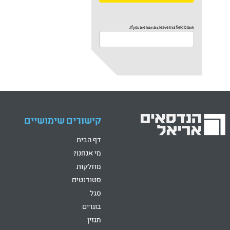
If you are human, leave this field blank.
קישורים שימושיים
דף הבית
מי אנחנו?
מחלקות
סטודנטים
סגל
בוגרים
מגזין