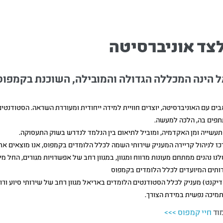
צד אוניברסיטה
 הינה המכללה הגדולה והמובילה, השוכנת בקמפוס
ים עם האוניברסיטה, יוצרים חוויית למידה ייחודית ומעוררת השראה. הסטודנטי
פים בה, הלכה למעשה.
תעשייה ומן האקדמיה, ומוביל לתיאום בין הנלמד לנדרש בשוק התעסוקה.
 לניהול קריירה המעניק שירותי השמה לכלל הלומדים בקמפוס, אנו מוצאים את ב
נו נהנים ממתחם מעונות מרווח ומגוון, במגוון רחב של אפשרויות מגורים, החל מיח
ותים המיועדים לכלל הלומדים בקמפוס
יקנט) מעניק לכלל הסטודנטים הלומדים באריאל מגוון רחב של שירותי סיוע ורו
תמיכה נפשית במידת הצורך.
מוד
חיי קמפוס >>>