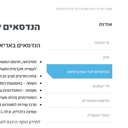
עמוד הבית
>
הנדסאים לצד אוניברסיטה
הנדסאים ל
אודות
מי אנחנו?
הנדסאים באריאל
חזון
סמיכותה, ואיגום המשאב
לעשייה אקדמית ומשתת
הנדסאים לצד אוניברסיטה
צוות המרצים מגיע מן ה
השמה – באמצעות המרכז
חיי קמפוס
מעונות – הסטודנטים של
הסטודנטים נהנים משיר
חדשות ומאמרים
מרכז שירות לסטודנט (ד
תמיכה כלכלית, וכלה ב
קשרי תעשייה
למידע נוסף: היכנס לע