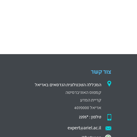
צור קשר
המכללה הטכנולוגית הנדסאים באריאל
קמפוס האוניברסיטה
קריית המדע
אריאל 4070000
טלפון :
*2205
expert@ariel.ac.il