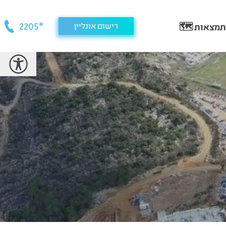
*2205
רישום אונליין
מצאות 🗺️