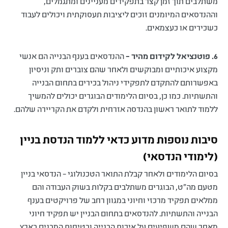
משתלבים תוך זמן קצר בתפקידים מעניינים ומתגמלים,
וההנדסאים המיומנים זוכים ליציבות תעסוקתית ויכולים לעבוד
כשכירים או כעצמאים.
6. פוטנציאל לקידום מהיר –
ההנדסאים בענף הבנייה הם אנשי
מקצוע איכותיים ומבוקשים ולאחר שהם צוברים ותק וניסיון
באפשרותם להתקדם לתפקידי ניהול בכירים בתחום הבנייה
והתשתיות. כמו כן, בסיום הלימודים הבוגרים יכולים להמשיך
ללמוד לתואר ראשון בהנדסה אזרחית ולקדם את הקריירה שלהם.
סיבות נוספות מדוע כדאי ללמוד הנדסת בניין
(לימודי הנדסאי)
בסיום הלימודים ולאחר קבלת התואר הטכנולוגי – הנדסאי בניין
מטעם מה"ט, הבוגרים משתלבים בקלות בשוק העבודה והם
ממלאים תפקיד מרכזי וחיוני במגוון רחב של פרויקטים בענף
הבנייה והתשתיות. להנדסאים בתחום הבניין יש תפקיד חיוני
מאחר שהם משפיעים על איכות הבנייה ובטיחות המבנים בארץ.