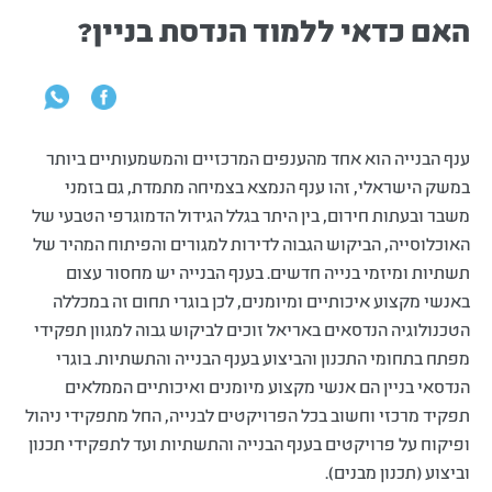
האם כדאי ללמוד הנדסת בניין?
ענף הבנייה הוא אחד מהענפים המרכזיים והמשמעותיים ביותר
במשק הישראלי, זהו ענף הנמצא בצמיחה מתמדת, גם בזמני
משבר ובעתות חירום, בין היתר בגלל הגידול הדמוגרפי הטבעי של
האוכלוסייה, הביקוש הגבוה לדירות למגורים והפיתוח המהיר של
תשתיות ומיזמי בנייה חדשים. בענף הבנייה יש מחסור עצום
באנשי מקצוע איכותיים ומיומנים, לכן בוגרי תחום זה במכללה
הטכנולוגיה הנדסאים באריאל זוכים לביקוש גבוה למגוון תפקידי
מפתח בתחומי התכנון והביצוע בענף הבנייה והתשתיות. בוגרי
הנדסאי בניין הם אנשי מקצוע מיומנים ואיכותיים הממלאים
תפקיד מרכזי וחשוב בכל הפרויקטים לבנייה, החל מתפקידי ניהול
ופיקוח על פרויקטים בענף הבנייה והתשתיות ועד לתפקידי תכנון
וביצוע (תכנון מבנים).