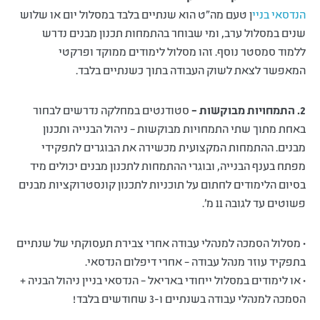
הנדסאי בניי
ן טעם מה"ט הוא שנתיים בלבד במסלול יום או שלוש
שנים במסלול ערב, ומי שבוחר בהתמחות תכנון מבנים נדרש
ללמוד סמסטר נוסף. זהו מסלול לימודים ממוקד ופרקטי
המאפשר לצאת לשוק העבודה בתוך כשנתיים בלבד.
2. התמחויות מבוקשות –
סטודנטים במחלקה נדרשים לבחור
באחת מתוך שתי התמחויות מבוקשות – ניהול הבנייה ותכנון
מבנים. ההתמחות המקצועית מכשירה את הבוגרים לתפקידי
מפתח בענף הבנייה, ובוגרי ההתמחות לתכנון מבנים יכולים מיד
בסיום הלימודים לחתום על תוכניות לתכנון קונסטרוקציות מבנים
פשוטים עד לגובה 11 מ'.
• מסלול הסמכה למנהלי עבודה אחרי צבירת תעסוקתי של שנתיים
בתפקיד עוזר מנהל עבודה – אחרי דיפלום הנדסאי.
• או לימודים במסלול ייחודי באריאל – הנדסאי בניין ניהול הבניה +
הסמכה למנהלי עבודה בשנתיים ו-3 שחודשים בלבד!