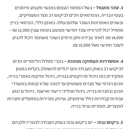
3. שכר מתגמל –
בשל המחסר העצום באנשי מקצוע מיומנים
בענף הבנייה, ההנדסאים זוכים לביקוש רב מצד המעסיקים,
ובשנים האחרונות השכר שלהם עולה. באופן כללי, הנדסאי בניין
מתחיל יכול להרוויח שכר חודשי ממוצע בטווח שבין 12,000 ₪ –
14,000 ₪. לאחר צבירת ותק וניסיון השכר משתפר ויכול להגיע
לשכר חודשי מעל 15,000 ₪.
4. אפשרויות תעסוקה מגוונות –
בוגרי מסלול הלימודים זוכים
לביקוש רב בשוק העבודה והם יכולים להשתלב בקלות במגוון
תפקידים כמו ניהול פרויקטים בבנייה, ניהול ופיקוח באתרי בנייה,
תכנון הנדסי של מבנים פשוטים עד לגובה של 4 קומות במשרדי
תכנון ובחברות בנייה, ניהול תהליכי רישוי ואישור, ניהול וביצוע
עבודות קבלניות כולל שיפוצים, שיווק ומכירות במפעלים וחברות
למוצרים, חומרים וציוד בנייה.
5. ביקוש גבוה –
יש ביקוש גבוה בשוק העבודה לבוגריו ולכן הם