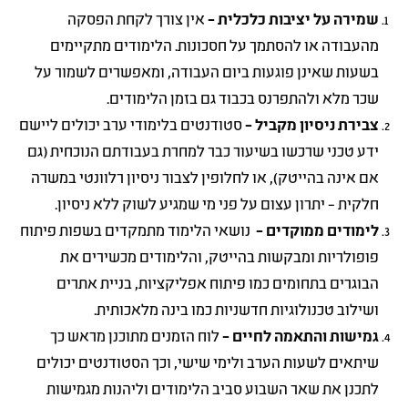
שמירה על יציבות כלכלית –
אין צורך לקחת הפסקה
מהעבודה או להסתמך על חסכונות. הלימודים מתקיימים
בשעות שאינן פוגעות ביום העבודה, ומאפשרים לשמור על
שכר מלא ולהתפרנס בכבוד גם בזמן הלימודים.
צבירת ניסיון מקביל –
סטודנטים בלימודי ערב יכולים ליישם
ידע טכני שרכשו בשיעור כבר למחרת בעבודתם הנוכחית (גם
אם אינה בהייטק), או לחלופין לצבור ניסיון רלוונטי במשרה
חלקית – יתרון עצום על פני מי שמגיע לשוק ללא ניסיון.
לימודים ממוקדים
–
נושאי הלימוד מתמקדים בשפות פיתוח
פופולריות ומבקשות בהייטק, והלימודים מכשירים את
הבוגרים בתחומים כמו פיתוח אפליקציות, בניית אתרים
ושילוב טכנולוגיות חדשניות כמו בינה מלאכותית.
גמישות והתאמה לחיים –
לוח הזמנים מתוכנן מראש כך
שיתאים לשעות הערב ולימי שישי, וכך הסטודנטים יכולים
לתכנן את שאר השבוע סביב הלימודים וליהנות מגמישות