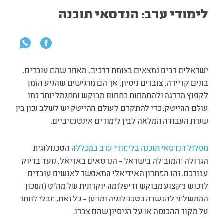
לימודי ערב: הנדסאי תוכנה
ישראלים רבים נמצאים בצומת דרכים, מאחר שהם עובדים,
בונים קריירה, צוברים ניסיון, אך הם מרגישים שהגיע הזמן
לקפוץ מדרגה ולהתמחות בתחום מבוקש ומתגמל יותר כמו
עולם ההייטק. כדי להתקדם לעולם ההייטק יש לשלב נכון בין
שגרת העבודה המלאה לבין לימודים אינטנסיביים.
מסלול הנדסאי תוכנה בלימודי ערב במכללה
הטכנולוגית
הגדולה והמובילה בישראל – הנדסאים באריאל, נועד בדיוק
עבורכם. זהו הפתרון האידיאלי המאפשר לאנשים עובדים
לרכוש מקצוע מבוקש ודיפלומה יוקרתית של מה"ט (המכון
הממשלתי להכשרה בטכנולוגיה ומדע) – כל זאת, מבלי לוותר
על מקור ההכנסה או על הניסיון שהם צברו.