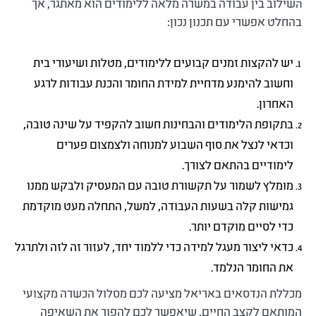
שילוב בין עבודה במשרה מלאה ללימודים הוא מאתגר, אך
ה
בהחלט אפשרי עם תכנון נכון:
יש להקצות זמנים קבועים ללימודים, מטלות ושיעורי בית
וחשוב להימנע מדחיית למידת החומר והכנת עבודות לרגע
האחרון.
בתקופת הלימודים והבחינות חשוב להקפיד על שינה טובה,
וכדאי לנצל את סוף השבוע למנוחה ולצמצום פערים
לימודיים בהתאם לצורך.
מומלץ לשמור על תקשורת טובה עם המעסיק ולבקש ממנו
גמישות קלה בשעות העבודה, למשל, התחלה מעט מוקדמת
כדי לסיים מוקדם יותר.
כדאי ליצור מעגל למידה כדי ללמוד יחד, לעזור זה לזה ולתרגל
את החומר הנלמד.
מכללת הנדסאים באריאל מציעה לכם מסלול הכשרה מקצועי
המותאם לקצב החיים, שיאפשר לכם להפוך את השאיפה