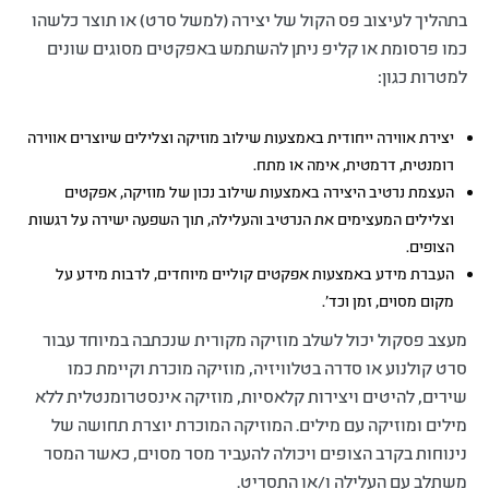
בתהליך לעיצוב פס הקול של יצירה (למשל סרט) או תוצר כלשהו
כמו פרסומת או קליפ ניתן להשתמש באפקטים מסוגים שונים
למטרות כגון:
יצירת אווירה ייחודית באמצעות שילוב מוזיקה וצלילים שיוצרים אווירה
רומנטית, דרמטית, אימה או מתח.
העצמת נרטיב היצירה באמצעות שילוב נכון של מוזיקה, אפקטים
וצלילים המעצימים את הנרטיב והעלילה, תוך השפעה ישירה על רגשות
הצופים.
העברת מידע באמצעות אפקטים קוליים מיוחדים, לרבות מידע על
מקום מסוים, זמן וכד'.
מעצב פסקול יכול לשלב מוזיקה מקורית שנכתבה במיוחד עבור
סרט קולנוע או סדרה בטלוויזיה, מוזיקה מוכרת וקיימת כמו
שירים, להיטים ויצירות קלאסיות, מוזיקה אינסטרומנטלית ללא
מילים ומוזיקה עם מילים. המוזיקה המוכרת יוצרת תחושה של
נינוחות בקרב הצופים ויכולה להעביר מסר מסוים, כאשר המסר
משתלב עם העלילה ו/או התסריט.