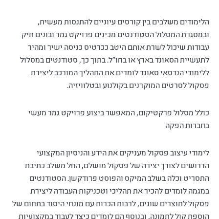
הלימודים משלבים בין קורסים עיוניים להתנסות מעשית,
ובמסגרת המסלול הסטודנטים מכינים פרויקט גמר ובונים תיק
עבודות שיכול לשרת אותם היטב ככרטיס כניסה ישיר ומהיר
לתעשיית הסאונד בארץ או בחו"ל. בתוך כך, סטודנטים במסלול
ללימודי הנדסאי סאונד לומדים את התהליך המורכב ליצירת
פסקול לסרטים המוקרנים בקולנוע ובטלוויזיה.
כולל מסלול פרקטיקום, המאפשר ביצוע פרויקט גמר מעשי
בחברות הפקה
לימודי עיצוב פסקול מעניקים את הידע והניסיון המקצועי
הדרושים לצורך יצירה של פסקול מושלם, החל משלב כתיבת
התסריט וכלה בשלב המיקס והפוסט פרודקשן. הסטודנטים
במגמה לומדים להכיר את תהליכי וטכניקות העבודה ליצירת
פסקול לתוצרים שונים, לרבות הכרות עם מונחי היסוד בתחום של
הוספת קול לתמונה, ובנוסף הם לומדים כיצד לעבוד במקצועיות