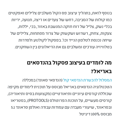
בנוסף לזאת, בתהליך עיצוב פס הקול משלבים צלילים ואפקטים
כמו קולות של הסביבה, רחש של צעדים או ריצה, תנועה, יריות
בכלי נשק, צליל של רוח חזקה המנשבת באזור, בכי, יללות,
צעקות, צחוק, רשרוש ושקשוק של צרור מפתחות, צלילים של
שיחה נכנסת לטלפון הנייד וכו'. בפסקול לקולנוע ולסדרות
בטלוויזיה עורכים ומשלבים גם את הדיאלוגים בין השחקנים.
מה לומדים בעיצוב פסקול בהנדסאים
באריאל?
המסלול להכשרת הנדסאי קול
(הנדסאי סאונד) במכללה
הטכנולוגיה הנדסאים באריאל מבוסס על תוכנית לימודים מקיפה
שכוללת קורסים עיוניים ותיאורטיים (מקצועות בסיס ותיאוריה),
קורסים מעשיים, על תוכנת הפרוטולס (PROTOOLS), בסטריאו
ובסראונד, שיעורי מעבדה עם עמודות עבודה ואולפן סראונד 5.1
מבוסס 100% דיגיטל