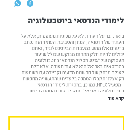
לימודי הנדסאי ביוטכנולוגיה
בואו נדבר על העתיד. לא על מכוניות מעופפות, אלא על
העתיד של הרפואה, המזון והסביבה. העתיד הזה נכתב
ברגעים אלו ממש במעבדות הביוטכנולוגיה, ואתם
יכולים להיות חלק מתחום מבוקש שכולל שיעור
תעסוקה של *82%. מסלול הנדסאי ביוטכנולוגיה
בהנדסאים באריאל הוא לא עוד תעודה, אלא דלת
לעולם מרתק של חדשנות מדעית וקריירה עם משמעות.
רק אצלנו תקבלו הסמכה בלעדית שהתעשייה מחפשת
– מפעיל HPLC. כמו כן, במסגרת לימודי הנדסאי
ביוטכנולוגיה באריאל, מתקיים קורס הסמכה וניטור
מחקרים קליניים (CRA), שיזניק אתכם קדימה.
קרא עוד
מה לומדים במסלול הנדסאי
ביוטכנולוגיה?
לימודי הנדסאי ביוטכנולוגיה מתמקדים במגוון רחב של