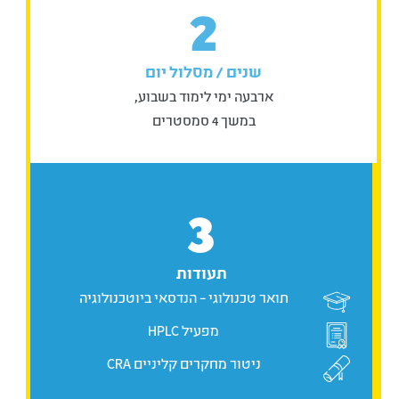
2
תחומים מדעיים, החל מכימיה (כללית, פיסיקלית
ואורגנית), דרך ביולוגיה של התא, אנטומיה ופיזיולוגיה
של האדם וגנטיקה. התכנית כוללת התמחות בנושאי
שנים / מסלול יום
מפתח כמו מיקרוביולוגיה כללית ותעשייתית, ביוכימיה
(עם דגש על סוכרים וחלבונים), ביולוגיה מולקולרית
ארבעה ימי לימוד בשבוע,
והנדסה גנטית. כמו כן, הלימודים עוסקים ביישומים
במשך 4 סמסטרים
מעשיים כגון טכנולוגיה וביוטכנולוגיה של המזון,
ביוטכנולוגיה בחקלאות, אימונולוגיה ודיאגנוסטיקה.
בנוסף, נלמדים עקרונות הנדסיים כמו הנדסה כימית,
הנדסה ביוטכנולוגית, וכן היבטים הקשורים לפיתוח
3
תרופות, פורמולציה, פרמקולוגיה וניטור מחקרים
קליניים. הלימודים משלבים גם כלים מקצועיים כמו
שימוש במאגרי מידע וכתיבה מדעית.
תעודות
מדוע כדאי ללמוד הנדסאי ביוטכנולוגיה
תואר טכנולוגי – הנדסאי ביוטכנולוגיה
בהנדסאים באריאל?
מפעיל HPLC
הכשרה מעשית שמכוונת לתעשייה
ניטור מחקרים קליניים CRA
תעשיית הביוטכנולוגיה, או "ביוטק", היא אחד ממנועי
הצמיחה המשמעותיים ביותר בישראל. חברות פארמה,