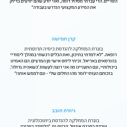
הטריים. הרי עברתי מסלול דומה, ואני יודע שהם יודעים בדיוק
את המידע המקצועי הנדרש בעבודה"
קרן חמישה
בוגרת המחלקה להנדסת כימיה תרופתית
רופאה. "לא למדתי בתיכון, ואת הכלים רכשתי במהלך לימודיי
בהנדסאים באריאל. זכיתי ליחס אישי מן המרצים. הם האמינו
ביכולותיי, וגם התעניינו מה אני רוצה לעשות 'כשאהיה גדולה'.
בזכותם העזתי לומר מהו החלום שלי - וגם לממש אותו!"
גיתית חובב
בוגרת המחלקה להנדסת ביוטכנלוגיה
עובדת בחברת אינטל, קריית גת. "הלמידה בסביבה