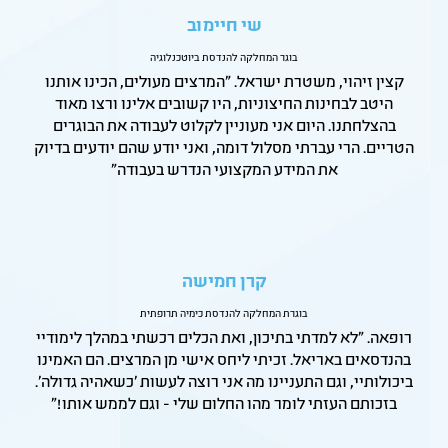
שי חיימוב
בוגר המחלקה להנדסת ביוטכנלוגיה
קצין זיהוי, משטרת ישראל. "המרצים מעולים, הכינו אותנו
היטב לבחינות החיצוניות, היו קשובים אלינו ורצו מאוד
בהצלחתנו. היום אני מעוניין לקלוט לעבודה את הבוגרים
הטריים. הרי עברתי מסלול דומה, ואני יודע שהם יודעים בדיוק
את המידע המקצועי הנדרש בעבודה"
קרן חמישה
בוגרת המחלקה להנדסת כימיה תרופתית
רופאה. "לא למדתי בתיכון, ואת הכלים רכשתי במהלך לימודיי
בהנדסאים באריאל. זכיתי ליחס אישי מן המרצים. הם האמינו
ביכולותיי, וגם התעניינו מה אני רוצה לעשות 'כשאהיה גדולה'.
בזכותם העזתי לומר מהו החלום שלי - וגם לממש אותו!"