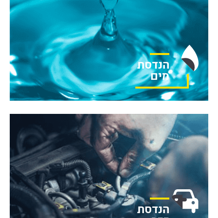
הנדסת
מים
הנדסת