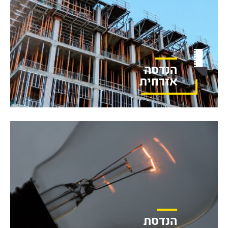
הנדסה
אזרחית
הנדסת