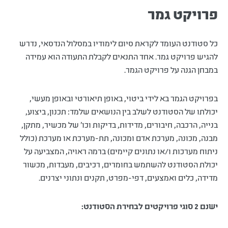
פרויקט גמר
כל סטודנט העומד לקראת סיום לימודיו במסלול הנדסאי, נדרש
להגיש פרויקט גמר. אחד התנאים לקבלת התעודה הוא עמידה
במבחן הגנה על פרויקט הגמר
.
בפרויקט הגמר בא לידי ביטוי, באופן תיאורטי ובאופן מעשי,
יכולתו של הסטודנט לשלב בין הנושאים שלמד: תכנון, ביצוע,
בנייה, הרכבה, חיבורים, מדידות, בדיקות וכו' של מכשיר, מתקן,
מבנה, מכונה, מערכת אדם ומכונה, תת-מערכת או מערכת (כולל
ניתוח מערכות ו/או נתונים קיימים) ברמה ראויה, המצביעה על
יכולת הסטודנט להשתמש בחומרים, רכיבים, מעבדות, מכשור
מדידה, כלים ואמצעים, דפי-מפרט, תקנים ונתוני יצרנים
.
ישנם 2 סוגי פרויקטים לבחירת הסטודנט: