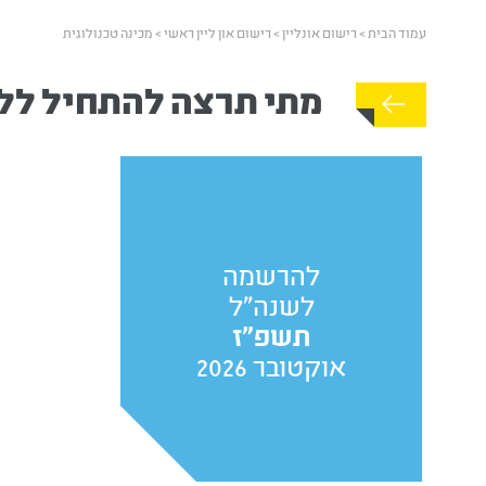
עמוד הבית
>
רישום אונליין
>
רישום און ליין ראשי
>
מכינה טכנולוגית
מתי תרצה להתחיל ללמ
להרשמה
לשנה"ל
תשפ"ז
אוקטובר 2026