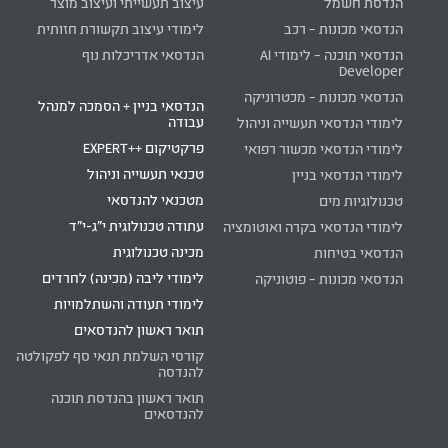
הנדסת חשמל
עיצוב תעשייתי ועיצוב מוצר
הנדסאי מכונות – רכב
לימודי עיצוב תקשורת חזותית
הנדסאי תוכנה – לימודי AI
הנדסאי אדריכלות נוף
Developer
הנדסאי מכונות – מכטרוניקה
הנדסאי בניין + הסמכה למנהל
עבודה
לימודי הנדסאי תעשייה וניהול
פרקטיקום ++EXPERT
לימודי הנדסאי מכשור רפואי
טכנאי תעשייה וניהול
לימודי הנדסאי בניין
מטכנאי להנדסאי
טכנולוגיות מים
עתודה טכנולוגית י"ג-י"ד
לימודי הנדסאי בקרה ואוטומציה
מכינה טכנולוגית
הנדסאי בטיחות
לימודי ליבה (מכינה) לחרדים
הנדסאי מכונות – פוטוניקה
לימודי תעודה והשתלמויות
תואר ראשון להנדסאים
קורסי השלמת תנאי סף לפקולטה
להנדסה
תואר ראשון בהנדסת תוכנה
להנדסאים