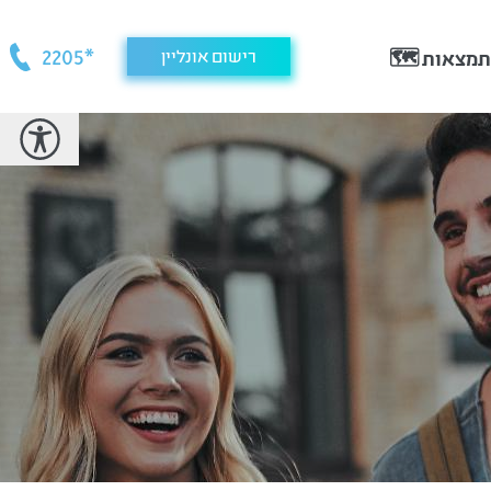
*2205
רישום אונליין
מצאות 🗺️