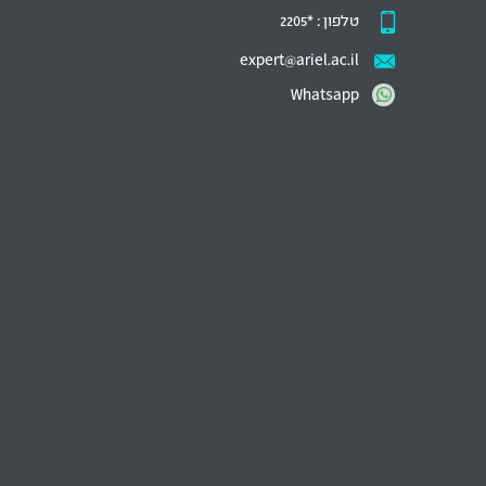
טלפון :
*2205
expert@ariel.ac.il
Whatsapp