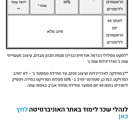
הראשונים
50%
לימוד שנתי
שנתי *
ללימודים
**
לאחר 90
יום
חיוב מלא
הראשונים
ללימודים
*למעט מסלולי הנדסה אזרחית (בניין) מגמת תכנון מבנים, עיצוב תעשייתי
שנה ג' ואדריכלות שנה ג'
**במחלקה לאדריכלות ועיצוב פנים, עד תחילת סמסטר ב' – לא יחויב
הפרויקט. כמו כן, סטודנט יחויב ב- 50% מעלות הפרויקט במידה ויפסיק
לימודים בתום 90 יום ממועד תחילת מחזור אביב באותה שנה.
לנהלי שכר לימוד באתר האוניברסיטה
לחץ
כאן