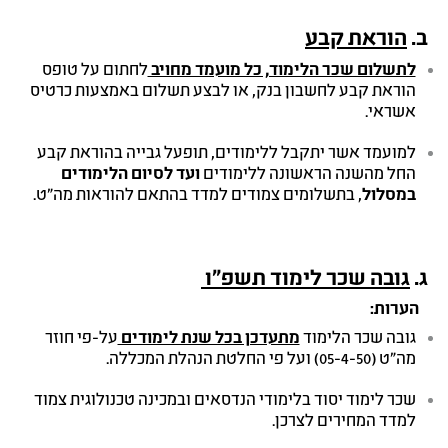
ב
.
הוראת קבע
לתשלום שכר הלימוד, כל מועמד מחויב
לחתום על טופס
הוראת קבע לחשבון בנק, או לבצע תשלום באמצעות כרטיס
אשראי.
למועמד אשר יתקבל ללימודים, תופעל גבייה בהוראת קבע
החל מהשנה הראשונה ללימודים
ועד
לסיום
הלימודים
במסלול
, בתשלומים צמודים למדד בהתאם להוראות מה”ט.
ג.
גובה שכר לימוד תשפ"ו
הערות:
גובה שכר הלימוד
מתעדכן בכל שנת לימודים
על-פי חוזר
מה"ט (05-4-50) ועל פי החלטת הנהלת המכללה.
שכר לימוד יסוד בלימודי הנדסאים ובמכינה טכנולוגית צמוד
למדד המחירים לצרכן.