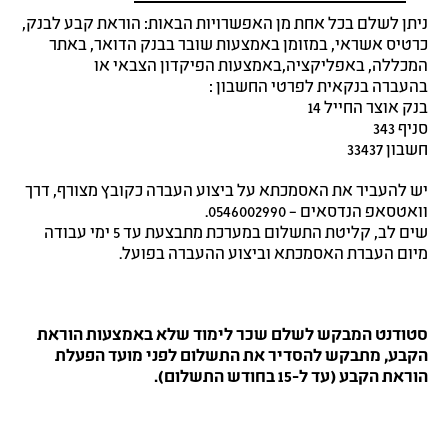
ניתן לשלם בכל אחת מן האפשרויות הבאות: הוראת קבע לבנק,
כרטיס אשראי, במזומן באמצעות שובר בבנק הדואר, באתר
המכללה, באפליקציה,באמצעות הפיקדון הצבאי
או
בהעברה בנקאית לפרטי החשבון :
בנק אוצר החייל 14
סניף 343
חשבון 33437
יש להעביר את האסמכתא על ביצוע העברה כקובץ מצורף, דרך
וואטסאפ הנדסאים – 0546002990.
שים לב, קליטת התשלום במערכת מתבצעת עד 5 ימי עבודה
מיום העברת האסמכתא וביצוע ההעברה בפועל.
סטודנט המבקש לשלם שכר לימוד שלא באמצעות הוראת
הקבע, מתבקש להסדיר את התשלום לפני מועד הפעלת
הוראת
הקבע (עד ל-15 בחודש התשלום)
.