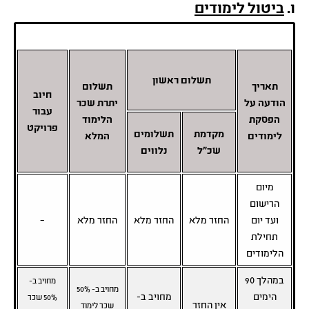
ו.
ביטול לימודים
תשלום ראשון
תאריך
תשלום
חיוב
הודעה על
יתרת שכר
עבור
הפסקת
הלימוד
פרויקט
מקדמת
תשלומים
לימודים
המלא
שכ"ל
נלווים
מיום
הרישום
ועד יום
החזר מלא
החזר מלא
החזר מלא
–
תחילת
הלימודים
במהלך 90
מחויב ב-
מחויב ב- 50%
הימים
מחויב ב-
50% שכר
אין החזר
שכר לימוד