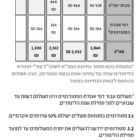
464
מבחני מה"ט
928 ₪
464 ₪
–
₪
דמי אגודת
266
–
266 ₪
266 ₪
266 ₪
1
הסטודנטים
₪
1,300
2,512
3,860
סה"כ
2,932 ₪
–
₪
₪
₪
*במגמות
בה
ם
מספר בחינות המה"ט לשנה"ל עפ"י תוכנית
הלימודים עולה על בחינה אחת (בשני מועדים), יגבה תשלום
בהתאם לכמות הבחינות בפועל.
1
תשלום עבור דמי אגודת הסטודנטים הינו תשלום רשות עד
שבועיים לפני תחילת שנת הלימודים.
2.1
סטודנטים בסטטוס משלים ישלמו 50% שירותים אקדמיים.
2.2
. סטודנטים ידרשו להשלים את יתרת התשלומים עד למועד
תחילת הלימודים.