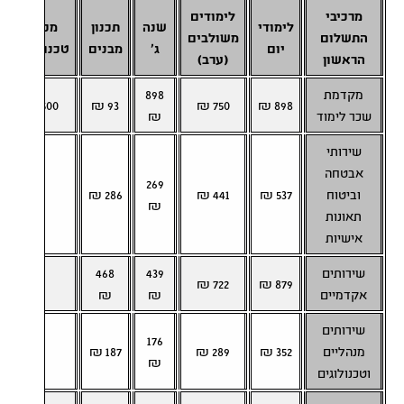
מרכיבי
לימודים
לימודי
שנה
תכנון
מכינה
התשלום
משולבים
יום
ג'
מבנים
טכנולוגית
הראשון
(ערב)
מקדמת
898
500 ₪
93 ₪
750 ₪
898 ₪
שכר לימוד
₪
שירותי
אבטחה
269
וביטוח
537 ₪
441 ₪
286 ₪
–
₪
תאונות
אישיות
שירותים
439
468
–
722 ₪
879 ₪
אקדמיים
₪
₪
שירותים
176
מנהליים
352 ₪
289 ₪
187 ₪
–
₪
וטכנולוגים