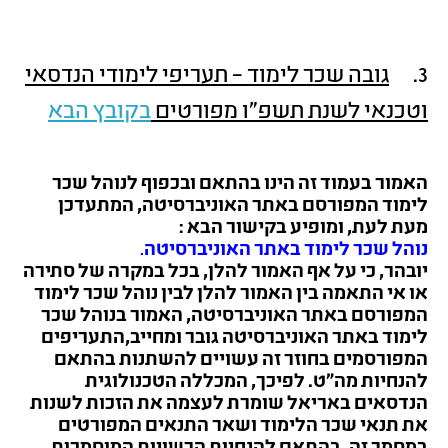
3.
גובה שכר לימוד – תעריפי לימודי הנדסאי
וטכנאי לשנת תשפ"ו מפורטים
בקובץ הבא
האמור בעמוד זה הינו בהתאם ובכפוף לנוהל שכר
לימוד המפורסם באתר האוניברסיטה, המתעדכן
מעת לעת,
ומופיע
בקישור הבא :
נוהל שכר לימוד באתר האוניברסיטה
.
יובהר, כי על אף האמור להלן, בכל במקרה של סתירה
או אי התאמה
בין האמור להלן לבין נוהל שכר לימוד
המפורסם
באתר האוניברסיטה,
האמור בנוהל שכר
לימוד באתר האוניברסיטה גובר ומחייב,התעריפים
המפורסמים בחוזר זה עשויים להשתנות בהתאם
להנחיות מה"ט. לפיכך, המכללה הטכנולוגית
הנדסאים באריאל שומרת לעצמה את הזכות לשנות
את תנאי שכר הלימוד ושאר התנאים המפורטים
במסמך זה, בהתאם להנחיות הרשויות המוסמכות.